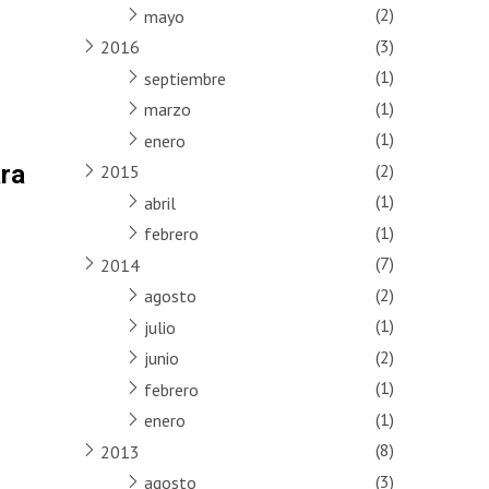
(2)
mayo
(3)
2016
(1)
septiembre
(1)
marzo
(1)
enero
(2)
ra
2015
(1)
abril
(1)
febrero
(7)
2014
(2)
agosto
(1)
julio
(2)
junio
(1)
febrero
(1)
enero
(8)
2013
(3)
agosto