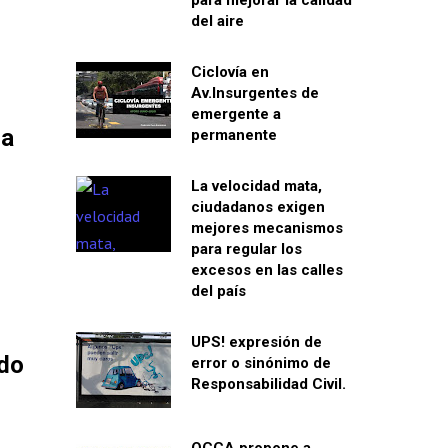
para mejorar la calidad
del aire
Ciclovía en
Av.Insurgentes de
emergente a
 a
permanente
La velocidad mata,
ciudadanos exigen
mejores mecanismos
para regular los
excesos en las calles
del país
UPS! expresión de
ndo
error o sinónimo de
Responsabilidad Civil.