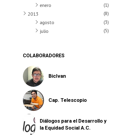
(1)
enero
(8)
2013
(3)
agosto
(5)
julio
COLABORADORES
BicIvan
Cap. Telescopio
Diálogos para el Desarrollo y
la Equidad Social A.C.