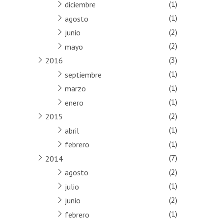
(1)
diciembre
(1)
agosto
(2)
junio
(2)
mayo
(3)
2016
(1)
septiembre
(1)
marzo
(1)
enero
(2)
2015
(1)
abril
(1)
febrero
(7)
2014
(2)
agosto
(1)
julio
(2)
junio
(1)
febrero